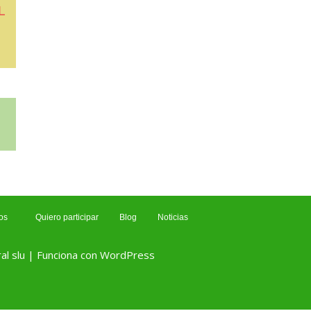
L
os
Quiero participar
Blog
Noticias
al slu | Funciona con WordPress